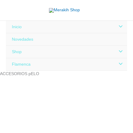
Ir
al
contenido
Alternar
Inicio
menú
Novedades
Alternar
Shop
menú
Alternar
Flamenca
ACCESORIOS pELO
menú