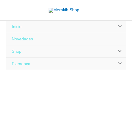
Ir
al
contenido
Alternar
Inicio
menú
Novedades
Alternar
Shop
menú
Alternar
Flamenca
menú