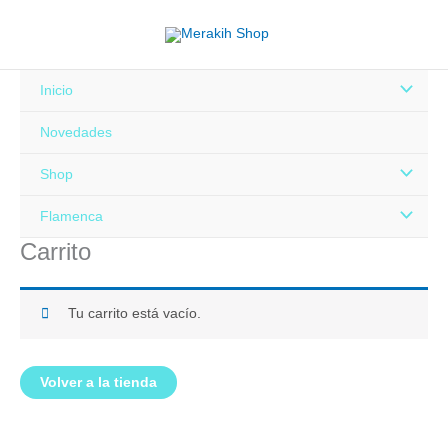
Ir
al
contenido
Alternar
Inicio
menú
Novedades
Alternar
Shop
menú
Alternar
Flamenca
Carrito
menú
Tu carrito está vacío.
Volver a la tienda