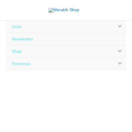
Ir
al
contenido
Alternar
Inicio
menú
Novedades
Alternar
Shop
menú
Alternar
Flamenca
menú