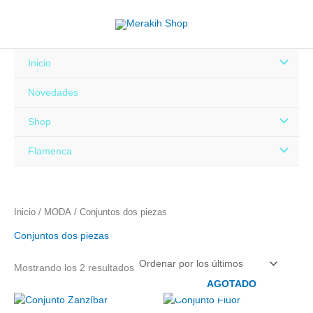
Ordenado
Ir
por
al
los
últimos
contenido
Alternar
Inicio
menú
Novedades
Alternar
Shop
menú
Alternar
Flamenca
menú
Inicio
/
MODA
/ Conjuntos dos piezas
Conjuntos dos piezas
Mostrando los 2 resultados
AGOTADO