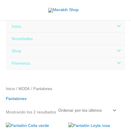
Ordenado
Ir
por
al
los
últimos
contenido
Alternar
Inicio
menú
Novedades
Alternar
Shop
menú
Alternar
Flamenca
menú
Inicio
/
MODA
/ Pantalones
Pantalones
Mostrando los 2 resultados