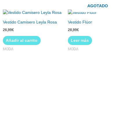
se
AGOTADO
pueden
elegir
Vestido Camisero Leyla Rosa
Vestido Flúor
en
la
26,99
€
28,99
€
página
Añadir al carrito
Leer más
de
producto
MODA
MODA