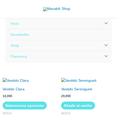
Ir
al
contenido
Alternar
Inicio
menú
Novedades
Alternar
Shop
menú
Alternar
Flamenca
menú
Este
producto
Vestido Clara
Vestido Serengueti
tiene
16,99
€
29,99
€
múltiples
variantes.
Seleccionar opciones
Añadir al carrito
Las
MODA
MODA
opciones